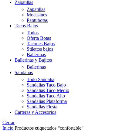
Zapatillas
Zapatillas
Mocasines
Pantubotas
Tacos Bajos
Todos
Oferta Botas
Tacones Bajos
Stilettos bajos
Ballerinas
Ballerinas y Bajitos
Ballerinas
Sandalias
Todo Sandalia
Sandalias Taco Bajo
Sandalias Taco Medio
Sandalias Taco Alto
Sandalias Plataforma
Sandalias Fiesta
Carteras y Accesorios
Cerrar
Inicio
Productos etiquetados “confortable”