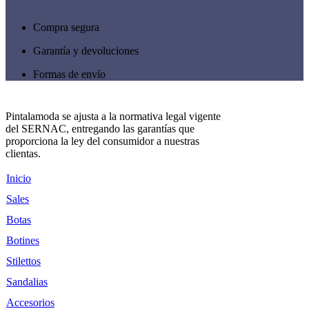
pueden
elegir
Compra segura
en
la
Garantía y devoluciones
página
de
Formas de envío
producto
Pintalamoda se ajusta a la normativa legal vigente
del SERNAC, entregando las garantías que
proporciona la ley del consumidor a nuestras
clientas.
Inicio
Sales
Botas
Botines
Stilettos
Sandalias
Accesorios