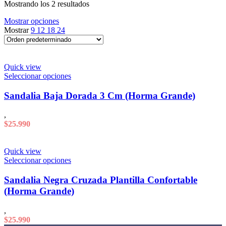
Mostrando los 2 resultados
Mostrar opciones
Mostrar
9
12
18
24
Quick view
Este
Seleccionar opciones
producto
tiene
Sandalia Baja Dorada 3 Cm (Horma Grande)
múltiples
variantes.
,
Las
$
25.990
opciones
se
pueden
Quick view
elegir
Este
Seleccionar opciones
en
producto
la
tiene
Sandalia Negra Cruzada Plantilla Confortable
página
múltiples
(Horma Grande)
de
variantes.
producto
Las
,
opciones
$
25.990
se