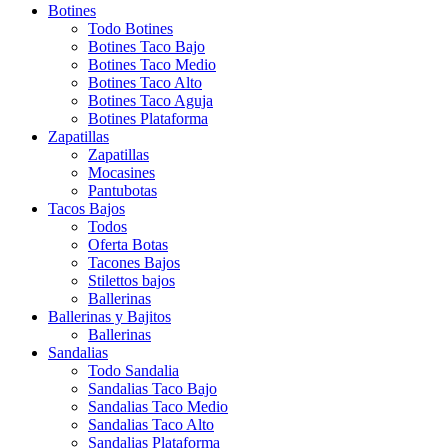
Botines
Todo Botines
Botines Taco Bajo
Botines Taco Medio
Botines Taco Alto
Botines Taco Aguja
Botines Plataforma
Zapatillas
Zapatillas
Mocasines
Pantubotas
Tacos Bajos
Todos
Oferta Botas
Tacones Bajos
Stilettos bajos
Ballerinas
Ballerinas y Bajitos
Ballerinas
Sandalias
Todo Sandalia
Sandalias Taco Bajo
Sandalias Taco Medio
Sandalias Taco Alto
Sandalias Plataforma